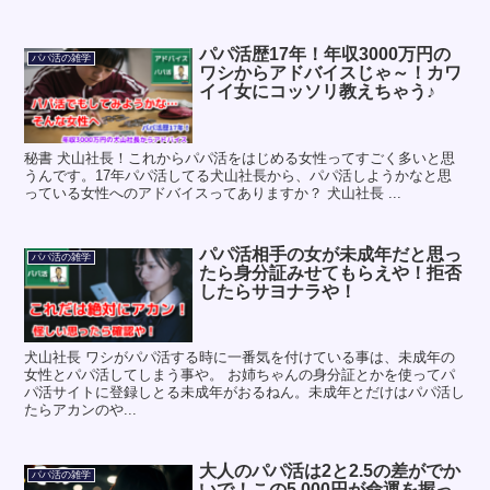
パパ活歴17年！年収3000万円の
パパ活の雑学
ワシからアドバイスじゃ～！カワ
イイ女にコッソリ教えちゃう♪
秘書 犬山社長！これからパパ活をはじめる女性ってすごく多いと思
うんです。17年パパ活してる犬山社長から、パパ活しようかなと思
っている女性へのアドバイスってありますか？ 犬山社長 ...
パパ活相手の女が未成年だと思っ
パパ活の雑学
たら身分証みせてもらえや！拒否
したらサヨナラや！
犬山社長 ワシがパパ活する時に一番気を付けている事は、未成年の
女性とパパ活してしまう事や。 お姉ちゃんの身分証とかを使ってパ
パ活サイトに登録しとる未成年がおるねん。未成年とだけはパパ活し
たらアカンのや...
大人のパパ活は2と2.5の差がでか
パパ活の雑学
いで！この5,000円が命運を握っ