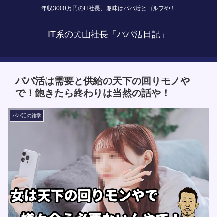
年収3000万円のIT社長、趣味はパパ活とゴルフや！
IT系の犬山社長「パパ活日記」
パパ活は需要と供給の天下の回りモノや
で！飽きたら終わりは当然の話や！
パパ活の雑学