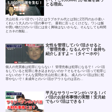
とる理由。
犬山社長 パパ活でいう2とはラブホテル代とは別に2万円のお小遣い
くれいう大人のパパ活の事やで。 最初に言っとくけどな。ワシは飯
や買い物だけのパパ活には全く興味はないからな。そんなしても時間
とカネの無駄...
女性を管理してパパ活させると
パパ活の雑学
「管理売春」なるんやで！金持ち
紹介しますよ～（タイーホや）
個人の売買春は犯罪にならない！ 管理売春は犯罪になるで！ パパ活
をしていると犯罪に巻き込まれないのか？そもそもパパ活って犯罪じ
ゃないのか？そんな質問が犬山社長に来る。 成人のパパ活は別に犯
罪やないで！未成年とのパパ活がアウトなのは言わ...
平凡なサラリーマンがハマる！パ
パパ活の雑学
パ活のお財布事情の実態！安月給
でもパパ活はできる！