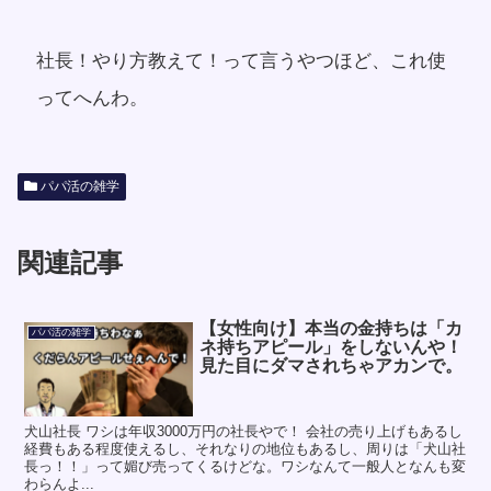
社長！やり方教えて！って言うやつほど、これ使
ってへんわ。
パパ活の雑学
関連記事
【女性向け】本当の金持ちは「カ
パパ活の雑学
ネ持ちアピール」をしないんや！
見た目にダマされちゃアカンで。
犬山社長 ワシは年収3000万円の社長やで！ 会社の売り上げもあるし
経費もある程度使えるし、それなりの地位もあるし、周りは「犬山社
長っ！！」って媚び売ってくるけどな。ワシなんて一般人となんも変
わらんよ...